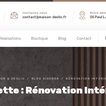
Contactez-nous
Notre adr
contact@maison-declic.fr
05 Paul L
Réalisations
Boutique
Blog
Contact
SON & DÉCLIC
BLOG SIDEBAR
RÉNOVATION INTÉRI
tte :
Rénovation Inté